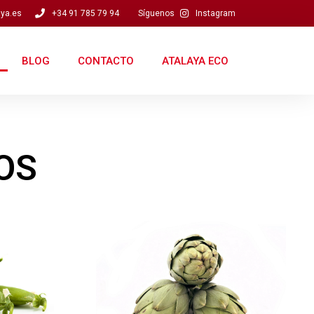
laya.es
+34 91 785 79 94
Síguenos
Instagram
BLOG
CONTACTO
ATALAYA ECO
OS